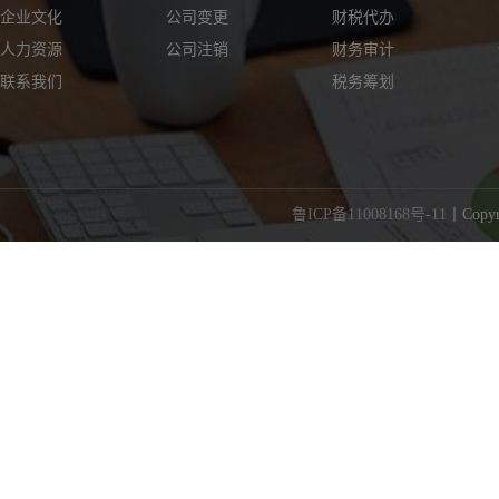
企业文化
公司变更
财税代办
人力资源
公司注销
财务审计
联系我们
税务筹划
鲁ICP备11008168号-11
丨Cop